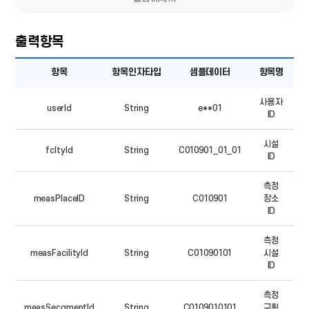
출력항목
출력항목
항목
항목인자타입
샘플데이터
항목명
-
항목,
항목인자타입,
사용자
샘플데이터,
userId
String
e**01
항목명,
ID
비고
시설
fcltyId
String
C010901_01_01
ID
측정
measPlaceID
String
C010901
장소
ID
측정
measFacilityId
String
C01090101
시설
ID
측정
measSecgmentId
String
C0109010101
구획