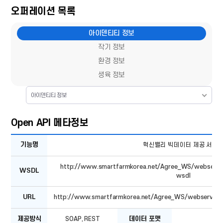
오퍼레이션 목록
아이덴티티 정보
작기 정보
환경 정보
생육 정보
아이덴티티 정보
Open API 메타정보
Open
기능명
혁신밸리 빅데이터 제공 서비
API
메타정보
-
http://www.smartfarmkorea.net/Agree_WS/webservice
기능명,
WSDL
WSDL,
wsdl
URL,
제공방식,
URL
http://www.smartfarmkorea.net/Agree_WS/webservices/
데이터
포맷,
서비스
제공방식
SOAP, REST
데이터 포맷
버전,