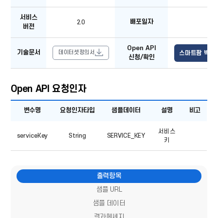
배포일자,
기술문서,
서비스
Open
배포일자
2.0
API
버전
신청/
확인
Open API
기술문서
데이터셋정의서
스마트팜 빅데이
신청/확인
Open API 요청인자
오퍼레이션
변수명
요청인자타입
샘플데이터
설명
비고
목록
-
변수명,
서비스
요청인자타입,
serviceKey
String
SERVICE_KEY
샘플데이터,
키
설명,
비고
출력항목
샘플 URL
샘플 데이터
결과메세지