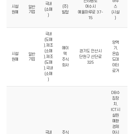
전라남도
하우
06
국내
시설
(주)
여수시
스
69
일반
(소매
기업
원예
빌탑
예울마루로 37-
(시설
39
)
15
)
3
국내
(도매
양액
),제조
에이
기,
03
(소매
경기도 안산시
시설
텍
온습
49
일반
),제조
단원구 산단로
기업
원예
주식
도데
07
(도매
325
회사
이터
2
),국내
로거
(소매
)
DB수
집장
치,
ICT시
설원
예환
경제
국내
주식
어시