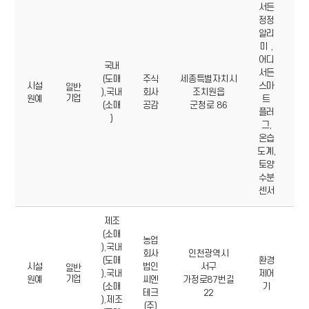
서든
정정
알리
미 ,
어디
국내
서든
04
(도매
주식
세종특별자치시
시설
스마
71
일반
),국내
회사
조치원읍
기업
원예
트
57
(소매
공감
군청로 86
플러
0
)
그,
온습
도계,
토양
수분
센서
제조
(소매
농업
),국내
회사
인천광역시
03
(도매
환경
시설
법인
서구
57
일반
),국내
제어
기업
원예
씨엔
가정로87번길
47
(소매
기
테크
22
1
),제조
(주)