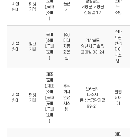
유통
(도매
경상남도
스마
시설
풀전
94
면허
형태,
),국내
거창군 거창읍
트
기업
원예
기
56
기업명,
(소매
상동길 12
조명
0
소재지,
)
취금품
(ICT제품),
스마
대표
국내
(주)
트팜
05
전화번호로
(소매
미래
경상북도
시설
환경
70
구성
일반
),국내
자동
영천시 금호읍
기업
원예
제어
88
(도매
화온
교대길 33-24
시스
9
)
실
템
제조
(도매
),제조
주식
전라남도
06
(소매
회사
환경
시설
나주시
33
면허
),국내
인성
제어
기업
원예
동수농공단지길
25
(도매
시스
기
99-21
1
),국내
템
(소매
)
어디