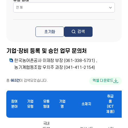
전 체
검색
초기화
기업·장비 등록 및 승인 업무 문의처
한국농어촌공사 이제창 부장 (061-338-5731) ,
농기계협동조합 우치주 과장 (041-411-2154)
총
663건
이 검색되었습니다.
엑셀 다운로드
검색
취급
결과
대
참여
기업
유통
기업
품
테이블
소재지
전
분야
유형
형태
명
(ICT
-
번
제품)
참여
분야,
기업유형,
국내
05