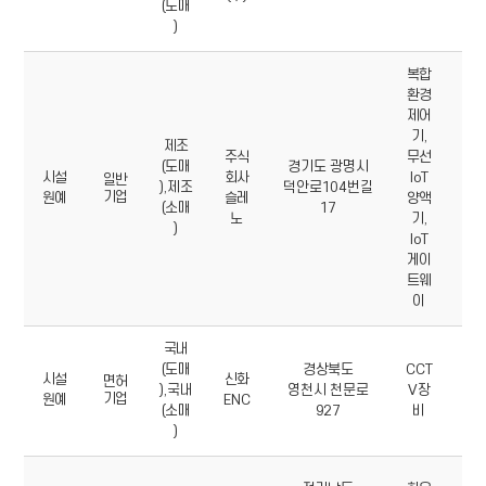
(도매
)
복합
환경
제어
기,
제조
주식
무선
02
(도매
경기도 광명시
시설
회사
IoT
33
일반
),제조
덕안로104번길
기업
원예
슬레
양액
04
(소매
17
노
기,
6
)
IoT
게이
트웨
이
국내
05
(도매
경상북도
CCT
시설
신화
28
면허
),국내
영천시 천문로
V장
기업
원예
ENC
55
(소매
927
비
6
)