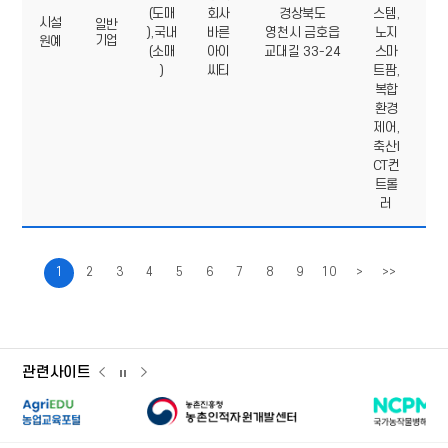
05
(도매
회사
경상북도
스템,
시설
70
일반
),국내
바른
영천시 금호읍
노지
기업
원예
77
(소매
아이
교대길 33-24
스마
9
)
씨티
트팜,
복합
환경
제어,
축산I
CT컨
트롤
러
1
2
3
4
5
6
7
8
9
10
>
>>
관련사이트
관련사이트
관련사이트
관련사이트
이전
다음
슬라이드
슬라이드
슬라이드
농촌인적자원개발센터
국가농작물병
일시정지
농업교육포털