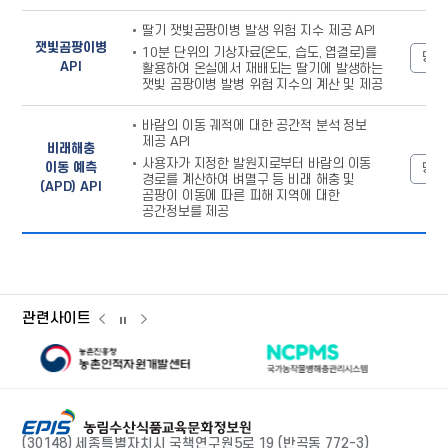
딸기 잿빛곰팡이병 발생 위험 지수 제공 API
잿빛곰팡이병
10분 단위의 기상자료(온도, 습도, 엽결로)를
명세
API
활용하여 온실에서 재배되는 딸기에 발생하는
잿빛 곰팡이병 발병 위험 지수의 계산 및 제공
바람의 이동 궤적에 대한 공간적 분석 정보
제공 API
비래해충
사용자가 지정한 발원지로부터 바람의 이동
이동 예측
명세
경로를 계산하여 벼멸구 등 비래 해충 및
(APD) API
곰팡이 이동에 따른 피해 지역에 대한
공간정보를 제공
관련사이트
관련사이트
관련사이트
관련사이트
이전
다음
슬라이드
슬라이드
슬라이드
농촌인적자원개발센터
AI허
국가농작물병해충관리시스템
일시정지
(30148) 세종특별자치시 국책연구원5로 19
(반곡동 772-3)