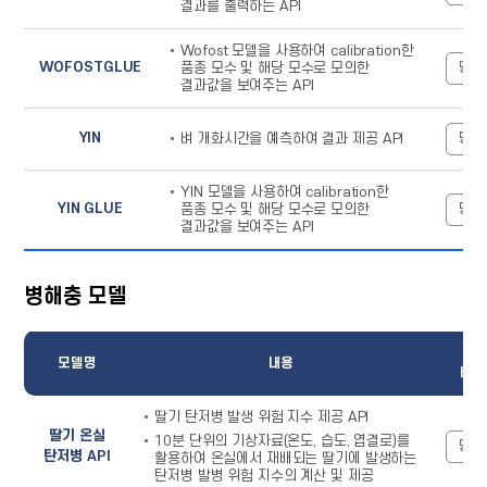
결과를 출력하는 API
Wofost 모델을 사용하여 calibration한
WOFOSTGLUE
명세
품종 모수 및 해당 모수로 모의한
결과값을 보여주는 API
YIN
명세
벼 개화시간을 예측하여 결과 제공 API
YIN 모델을 사용하여 calibration한
YIN GLUE
명세
품종 모수 및 해당 모수로 모의한
결과값을 보여주는 API
병해충 모델
병해충
명
모델
모델명
내용
테이블
바로
-
모델명,
딸기 탄저병 발생 위험 지수 제공 API
내용으로
구성
딸기 온실
10분 단위의 기상자료(온도, 습도, 엽결로)를
명세
탄저병 API
활용하여 온실에서 재배되는 딸기에 발생하는
탄저병 발병 위험 지수의 계산 및 제공