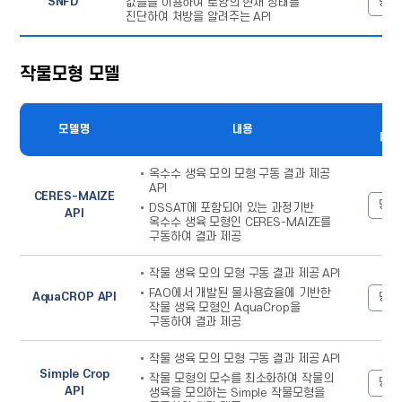
SNFD
명세
값들을 이용하여 토양의 현재 상태를
진단하여 처방을 알려주는 API
작물모형 모델
작물모형
명
모델
모델명
내용
테이블
다운
-
모델명,
옥수수 생육 모의 모형 구동 결과 제공
내용으로
API
구성
CERES-MAIZE
명세
DSSAT에 포함되어 있는 과정기반
API
옥수수 생육 모형인 CERES-MAIZE를
구동하여 결과 제공
작물 생육 모의 모형 구동 결과 제공 API
FAO에서 개발된 물사용효율에 기반한
AquaCROP API
명세
작물 생육 모형인 AquaCrop을
구동하여 결과 제공
작물 생육 모의 모형 구동 결과 제공 API
Simple Crop
작물 모형의 모수를 최소화하여 작물의
명세
API
생육을 모의하는 Simple 작물모형을