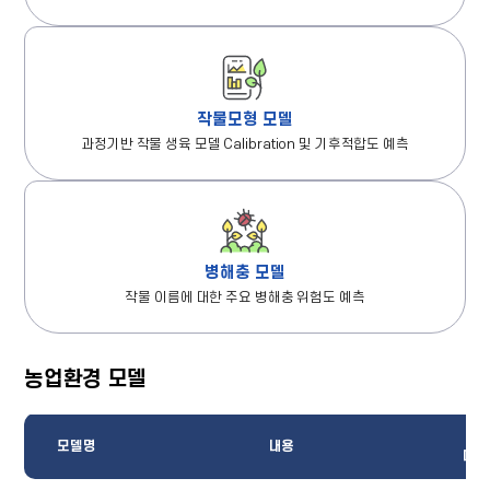
작물모형 모델
과정기반 작물 생육 모델 Calibration 및 기후적합도 예측
병해충 모델
작물 이름에 대한 주요 병해충 위험도 예측
농업환경 모델
농업환경
명
모델
모델명
내용
테이블
다운
-
모델명,