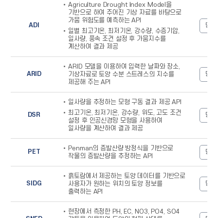
Agriculture Drought Index Model을
내용으로
기반으로 하여 주어진 기상 자료를 바탕으로
구성
가뭄 위험도를 예측하는 API
ADI
명세
일별 최고기온, 최저기온, 강수량, 수증기압,
일사량, 풍속 조건 설정 후 가뭄지수를
계산하여 결과 제공
ARID 모델을 이용하여 입력한 날짜와 장소,
ARID
명세
기상자료로 토양 수분 스트레스의 지수를
제공해 주는 API
일사량을 추정하는 모형 구동 결과 제공 API
최고기온, 최저기온, 강수량, 위도, 고도 조건
DSR
명세
설정 후 인공신경망 모형을 사용하여
일사량을 계산하여 결과 제공
Penman의 증발산량 방정식을 기반으로
PET
명세
작물의 증발산량을 추정하는 API
흙토람에서 제공하는 토양 데이터를 기반으로
SIDG
명세
사용자가 원하는 위치의 토양 정보를
출력하는 API
현장에서 측정한 PH, EC, NO3, PO4, SO4