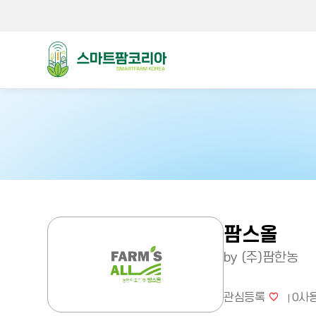
스마트팜코리아
팜스올
by (주)팜한농
관심등록
0
사