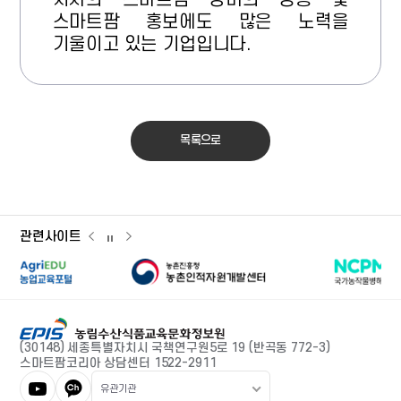
스마트팜 홍보에도 많은 노력을 
기울이고 있는 기업입니다.
목록으로
관련사이트
관련사이트
관련사이트
관련사이트
이전
다음
슬라이드
슬라이드
슬라이드
농촌인적자원개발센터
국가농작물병
일시정지
농업교육포털
(30148) 세종특별자치시 국책연구원5로 19
(반곡동 772-3)
스마트팜코리아 상담센터 1522-2911
유관기관