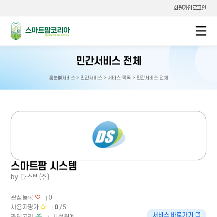
회원가입
로그인
스마트팜코리아
민간서비스 전체
홈
분석서비스 > 민간서비스 > 서비스 목록 > 민간서비스 전체
홈으로
이동
스마트팜 시스템
by 다스텍(주)
관심등록
0
사용자평가
0
/ 5
서비스 바로가기
카테고리
시설원예