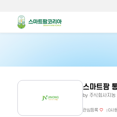
스마트팜코리아
스마트팜 
by 주식회사지농
관심등록
0
사